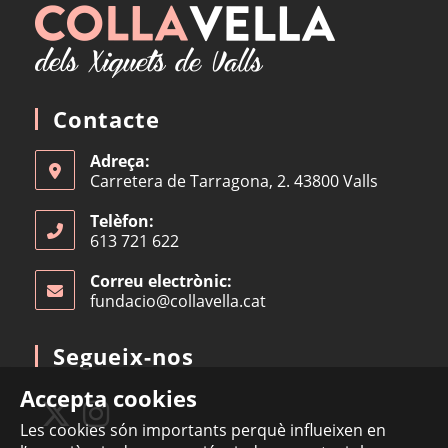
Contacte
Adreça:
Carretera de Tarragona, 2. 43800 Valls
Telèfon:
613 721 622
Correu electrònic:
fundacio@collavella.cat
Opens
in
your
Segueix-nos
application
Accepta cookies
Les cookies són importants perquè influeixen en