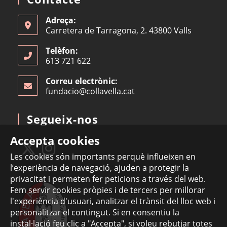
Adreça:
Carretera de Tarragona, 2. 43800 Valls
Telèfon:
613 721 622
Correu electrònic:
fundacio@collavella.cat
Opens
in
your
Segueix-nos
application
Accepta cookies
Les cookies són importants perquè influeixen en
l’experiència de navegació, ajuden a protegir la
Opens
Opens
privacitat i permeten fer peticions a través del web.
in
in
Fem servir cookies pròpies i de tercers per millorar
a
a
l'experiència d'usuari, analitzar el trànsit del lloc web i
new
new
personalitzar el contingut. Si en consentiu la
tab
tab
instal·lació feu clic a "Accepta", si voleu rebutjar totes