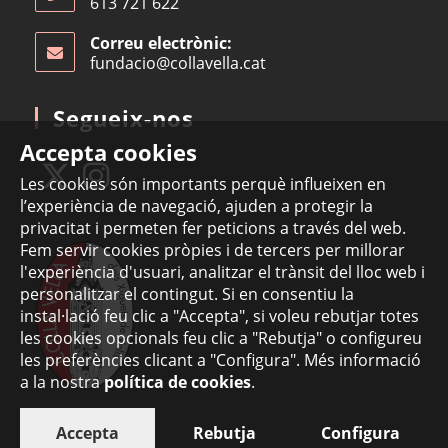
613 721 622
Correu electrònic:
fundacio@collavella.cat
Segueix-nos
Accepta cookies
Les cookies són importants perquè influeixen en
l’experiència de navegació, ajuden a protegir la
privacitat i permeten fer peticions a través del web.
Fem servir cookies pròpies i de tercers per millorar
l'experiència d'usuari, analitzar el trànsit del lloc web i
personalitzar el contingut. Si en consentiu la
instal·lació feu clic a "Accepta", si voleu rebutjar totes
les cookies opcionals feu clic a "Rebutja" o configureu
les preferències clicant a "Configura". Més informació
a la nostra
política de cookies
.
Accepta
Rebutja
Configura